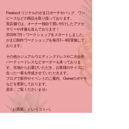
Paraisoオリジナルのがま口ポーチやバッグ、ワン
ピースなどの商品を取り扱っております。
実店舗では、オーナー独自で買い付けしたアクセ
サリーや洋服も並んでおります！
2015年7月～ワークショップをスタートしました。
がま口制作ワークショップを毎月3～4回実施して
おります。
その他カジュアルウエディングドレスや二次会用
パーティードレスなどオーダーも承っておりま
す。生地からお選びいただき、お客様のサイズに
合った一着を作成させていただきます。
ブログで新作やイベントのご案内、Ownerのボヤキ
などを更新しております。
是非、ご覧くださいませ♪
「お洒落」というコトバ。
それは人にとって最大の褒めコトバだと思う。
子供だって、おばあちゃんになったって。
家族、友人、恋人・・・ 大切な人に言って貰え