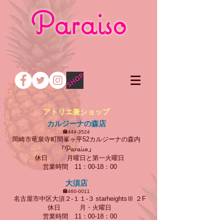
Paraiso
アトリエ兼ショップ
カルジーナの森店
🏣
444-3524
岡崎市竜泉寺町間峯ヶ平
カルジーナの森内
52
Paraiso
「
」
月曜日と第一火曜日
休日
営業時間
11：00-18：00
大須店
🏣
460-0011
名古屋市中区大須２‐１１‐３
starheightsⅢ ２F
月・火曜日
休日
営業時間
11：00-18：00